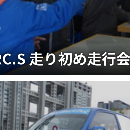
 SRC.S 走り初め走行