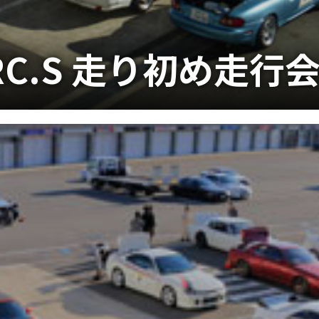
 SRC.S 走り初め走行