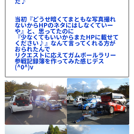
た♪
当初『どうせ暗くてまともな写真撮れ
ないからHPのネタにはしなくていー
や』と、思ってたのに
『少なくてもいいからまたHPに載せて
ください♪』なんて言ってくれる方が
おられたんで
リクエストに応えてガムボールラリー
参戦記録簿を作ってみた感じデス
(^0^)v