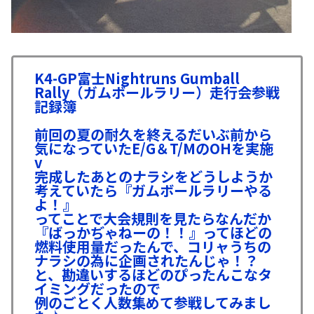
K4-GP富士Nightruns Gumball
Rally（ガムボールラリー）走行会参戦
記録簿
前回の夏の耐久を終えるだいぶ前から
気になっていたE/G＆T/MのOHを実施
v
完成したあとのナラシをどうしようか
考えていたら『ガムボールラリーやる
よ！』
ってことで大会規則を見たらなんだか
『ばっかぢゃねーの！！』ってほどの
燃料使用量だったんで、コリャうちの
ナラシの為に企画されたんじゃ！？
と、勘違いするほどのぴったんこなタ
イミングだったので
例のごとく人数集めて参戦してみまし